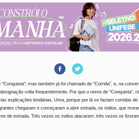
 é “Conquista”; mas também já foi chamado de “Corrida”, e, na conve
esignação volta frequentemente. Por que o nome de “Conquista”, nã
rias explicações lendárias. Uma, porque por lá se faziam corridas de
grantes chegaram e começaram a abrir estrada, os índios, que mora
ores de estrada. Três vezes os índios atacaram; três vezes os fizera