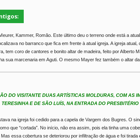
ntigos:
, Meurer, Kammer, Romão. Este último deu o terreno onde está a atual
calizava no barranco que fica em frente à atual igreja. A igreja atual
ra, tem coro de cantores e bonito altar de madeira, feito por Alberto
inha sua marcenaria em Aguti. O mesmo Mayer fez também o altar da
O DO VISITANTE DUAS ARTÍSTICAS MOLDURAS, COM AS 
TERESINHA E DE SÃO LUÍS, NA ENTRADA DO PRESBITÉRIO
tava na igreja foi cedido para a capela de Vargem dos Bugres. O si
como que “cortada”. No início, não era assim, pois ela tinha uma cobe
as essa cobertura se deteriorou por infiltração de água e foi tirad