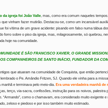
 da igreja foi João Valle
, mas, como era comum naqueles tempos,
s que vinham fazer mutirão. Destacou-se, como um incansável auxilia
 que foi vítima de um grave acidente: pisando em falso numa tábua do
ra do forro sobre o piso da igreja, mas, milagrosamente, só quebrou, 
nda hoje na comunidade.
MUNIDADE É SÃO FRANCISCO XAVIER, O GRANDE MISSION
ROS COMPANHEIROS DE SANTO INÁCIO, FUNDADOR DA COM
ntigos que atuaram na comunidade de Conquista, que então pertenci
 lembrado o Pe. Amândio Fritzen, SJ. Quando ele vinha para a missa
 manhã e terminava pelo meio-dia.
Era uma verdadeira manhã de 
as, terço, via-sacra, confissões, instrução para os noivos, palestra 
Pe. “Armando”, como o chamavam, era considerado muito exigente 
cado, zeloso e piedoso e por isso também muito estimado.