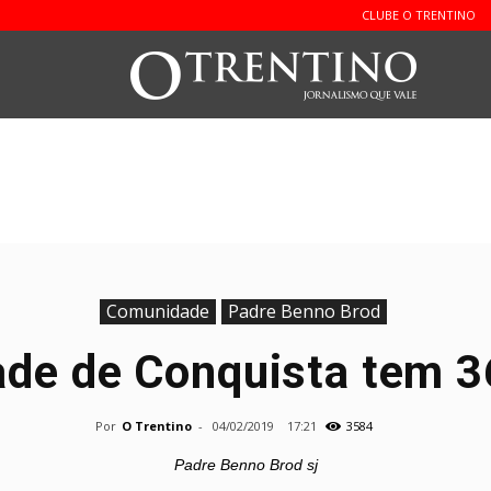
CLUBE O TRENTINO
O
Trentin
Comunidade
Padre Benno Brod
de de Conquista tem 36
Por
O Trentino
-
04/02/2019
17:21
3584
Padre Benno Brod sj