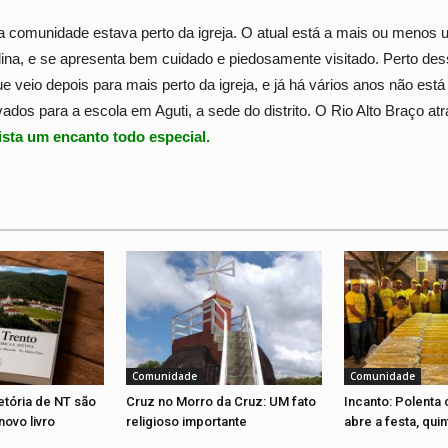
a comunidade estava perto da igreja. O atual está a mais ou menos u
lina, e se apresenta bem cuidado e piedosamente visitado. Perto d
e veio depois para mais perto da igreja, e já há vários anos não est
ados para a escola em Aguti, a sede do distrito. O Rio Alto Braço at
ta um encanto todo especial.
Comunidade
Comunidade
jetória de NT são
Cruz no Morro da Cruz: UM fato
Incanto: Polenta 
novo livro
religioso importante
abre a festa, quin