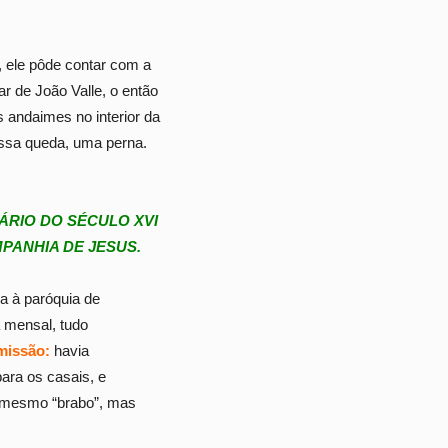
 ele pôde contar com a
r de João Valle, o então
s andaimes no interior da
nessa queda, uma perna.
ÁRIO DO SÉCULO XVI
PANHIA DE JESUS.
a à paróquia de
 mensal, tudo
missão:
havia
para os casais, e
e mesmo “brabo”, mas