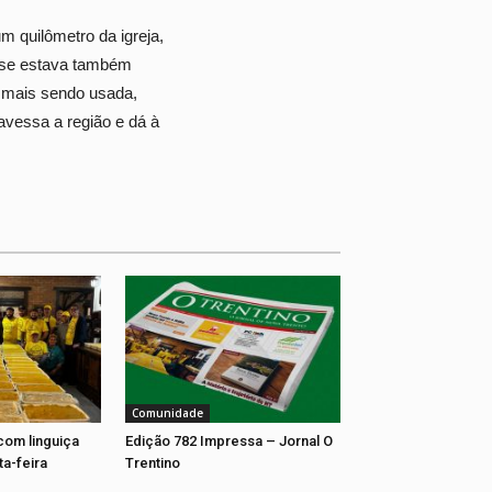
m quilômetro da igreja,
esse estava também
á mais sendo usada,
ravessa a região e dá à
Comunidade
com linguiça
Edição 782 Impressa – Jornal O
ta-feira
Trentino