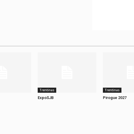
Trentinas
Trentinas
ExpoSJB
Pirogue 2027