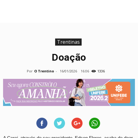
Trentinas
Doação
Por
O Trentino
-
16/01/2026
16:06
1336
A Cerej, através de seu presidente, Edson Flores, acaba de doar