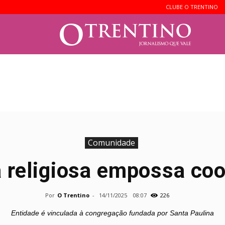
CLUBE O TRENTINO
O
Trentin
Comunidade
a religiosa empossa co
Por
O Trentino
-
14/11/2025
08:07
226
Entidade é vinculada à congregação fundada por Santa Paulina