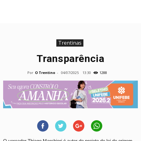
Trentinas
Transparência
Por
O Trentino
-
04/07/2025
13:30
1288
O vereador Thiago Marchiori é autor do projeto de lei de origem