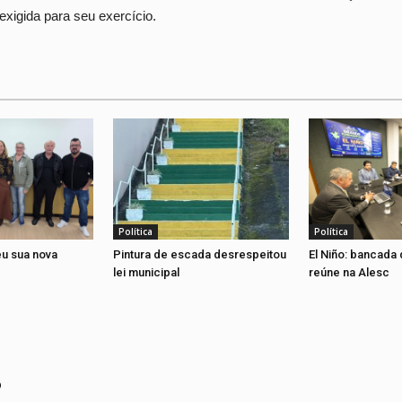
 exigida para seu exercício.
Política
Política
eu sua nova
Pintura de escada desrespeitou
El Niño: bancada 
lei municipal
reúne na Alesc
o