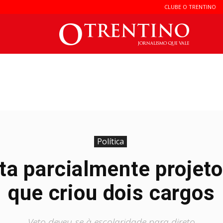
CLUBE O TRENTINO
O
Trentin
Política
eta parcialmente projet
que criou dois cargos
Veto deveu-se à escolaridade para direto