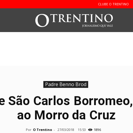
CLUBE O TRENTINO
O
Trentin
Padre Benno Brod
de São Carlos Borromeo,
ao Morro da Cruz
Por
O Trentino
-
27/03/2018
15:53
1896