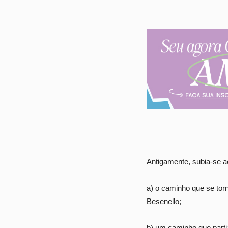
Antigamente, subia-se a
a) o caminho que se torn
Besenello;
b) um caminho que part