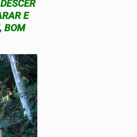
 DESCER
ARAR E
E, BOM