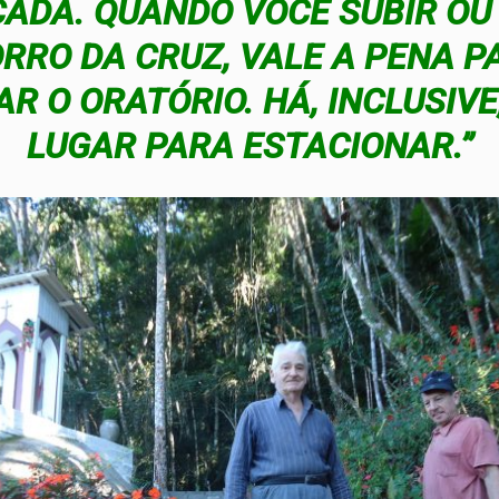
ADA. QUANDO VOCÊ SUBIR OU
RRO DA CRUZ, VALE A PENA P
AR O ORATÓRIO. HÁ, INCLUSIV
LUGAR PARA ESTACIONAR.”