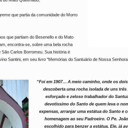
greme que partia da comunidade do Morro
os que partiam do Besenello e do Mato
m, encontra-se, sobre uma bela rocha
e São Carlos Borromeu. Sua história é
idvino Santini, em seu livro “Memórias do Santuário de Nossa Senhor
“Foi em 1907… A meio caminho, onde os dois 
descoberta uma rocha isolada de uns três 
esforçado e zeloso trabalhador do Santuár
devotíssimo do Santo de quem leva o nom
expensas, arranjar uma estátua do Santo e c
homenagem ao seu Padroeiro. O Pe. João
escolhido para benzer a estátua. Ele, já 