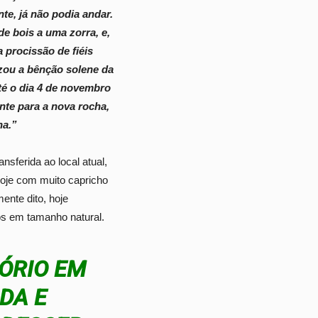
te, já não podia andar.
 bois a uma zorra, e,
a procissão de fiéis
zou a bênção solene da
té o dia 4 de novembro
nte para a nova rocha,
ha.”
ansferida ao local atual,
hoje com muito capricho
ente dito, hoje
os em tamanho natural.
TÓRIO EM
DA E