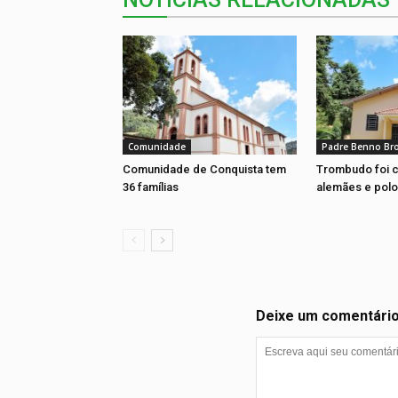
Comunidade
Padre Benno Br
Comunidade de Conquista tem
Trombudo foi c
36 famílias
alemães e pol
Deixe um comentári