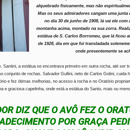
alquebrado fisicamente, mas não espiritualmen
Mas os seus admiradores cangam uma junta de
no dia 30 de junho de 1908, lá vai ele com 
montanha acima, montado na sua zorra. Reali
estátua de S. Carlos Borromeu, que lá ficou a
de 1928, dia em que foi transladada soleneme
onde presentemente se ac
e. Santini, a estátua se encontrava primeiro em outra rocha, até ser tr
conjunto de rochas. Salvador Gullini, neto de Carlos Golini, cuida 
io e fez ótimas melhorias, no acesso à rocha e no Oratório propriam
 e graciosa capelinha, onde está a estátua do Santo, mais ou men
OR DIZ QUE O AVÔ FEZ O ORA
ADECIMENTO POR GRAÇA PEDI