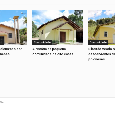
od
Comunidade
Comunidade
olonizado por
A história da pequena
Ribeirão Veado r
oneses
comunidade de oito casas
descendentes de
poloneses
o